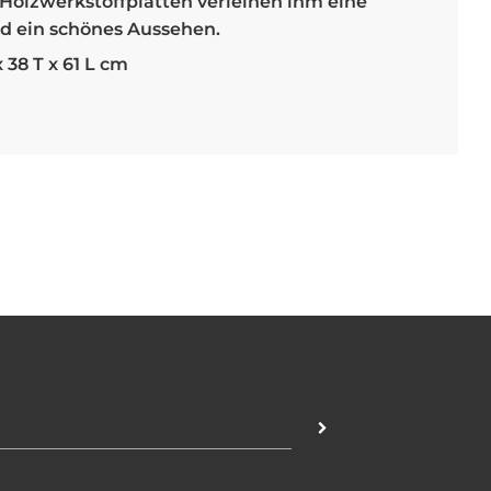
Holzwerkstoffplatten verleihen ihm eine
nd ein schönes Aussehen.
 38 T x 61 L cm