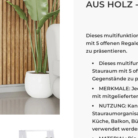
AUS HOLZ -
Sale
Regular
price
price
Dieses multifunktio
mit 5 offenen Rega
zu präsentieren.
Dieses multifun
Stauraum mit 5 o
Gegenstände zu p
MERKMALE: Jede
mit mitgeliefert
NUTZUNG: Kann
Stauraumorganisa
Küche, Balkon, B
verwendet werde