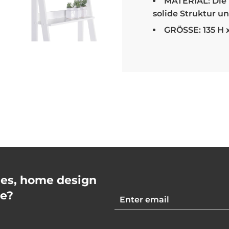
MATERIAL: Die 
solide Struktur u
GRÖSSE: 135 H x
ales, home design
re?